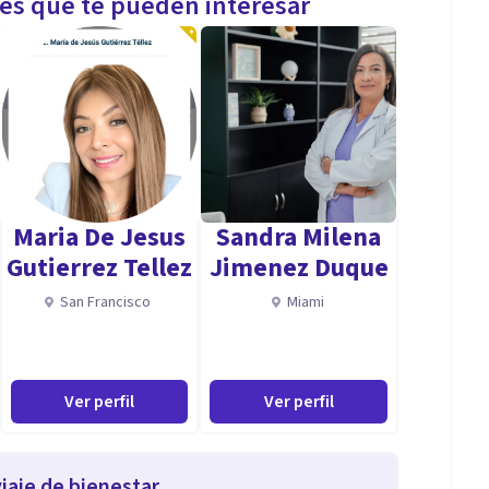
les que te pueden interesar
Maria De Jesus
Sandra Milena
Gutierrez Tellez
Jimenez Duque
San Francisco
Miami
Ver perfil
Ver perfil
iaje de bienestar