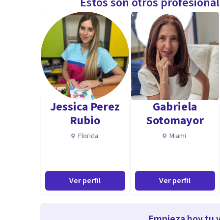
Estos son otros profesiona
Jessica Perez
Gabriela
Rubio
Sotomayor
Florida
Miami
Ver perfil
Ver perfil
Empieza hoy tu v