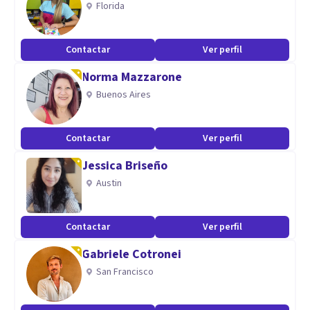
Florida
respuestas, sino caminos compartidos.
Creo en la belleza de las grietas y en la fuerza que nace en
Contactar
Ver perfil
quienes, rotos, eligen volver a empezar.
Norma Mazzarone
Buenos Aires
Contactar
Ver perfil
Jessica Briseño
Austin
Contactar
Ver perfil
Gabriele Cotronei
San Francisco