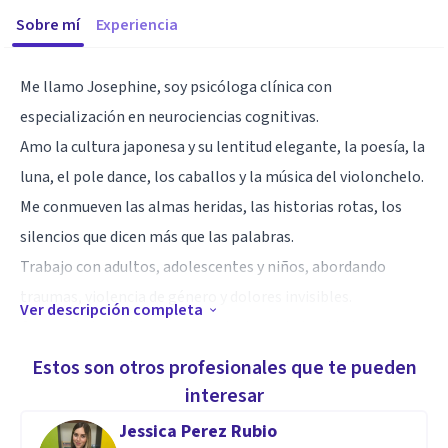
Sobre mí
Experiencia
Me llamo Josephine, soy psicóloga clínica con
especialización en neurociencias cognitivas.
Amo la cultura japonesa y su lentitud elegante, la poesía, la
luna, el pole dance, los caballos y la música del violonchelo.
Me conmueven las almas heridas, las historias rotas, los
silencios que dicen más que las palabras.
Trabajo con adultos, adolescentes y niños, abordando
traumas, violencia de género y dolores invisibles.
Ver descripción completa
Creo en la terapia como espacio de verdad, cuidado y
ternura, donde el cambio nace del escucha auténtica.
Estos son otros profesionales que te pueden
Utilizo enfoques no farmacológicos como la pet therapy y
interesar
la hipoterapia, especialmente con los más pequeños.
Jessica Perez Rubio
No prometo soluciones, sino escucha. No ofrezco