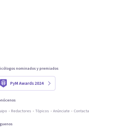
icólogos nominados y premiados
PyM Awards 2024
onócenos
uipo
Redactores
Tópicos
Anúnciate
Contacta
íguenos