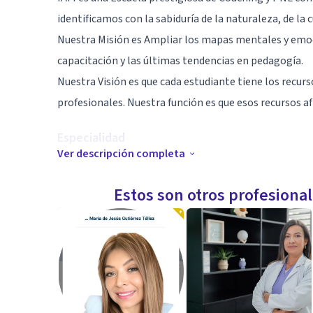
identificamos con la sabiduría de la naturaleza, de l
Nuestra Misión es Ampliar los mapas mentales y emoci
capacitación y las últimas tendencias en pedagogía.
Nuestra Visión es que cada estudiante tiene los recurs
profesionales. Nuestra función es que esos recursos af
Especialidad
Ver descripción completa
Coaching de Vida, Coaching Ontológico, Programación 
Estos son otros profesiona
Aptitudes
Certificación de Ia International Coaching Federation
Certificación de la International Association for NLP 
Pedagogía de Vanguardia
Especialistas en Enseñanza
Supervisión de cada Estudiante