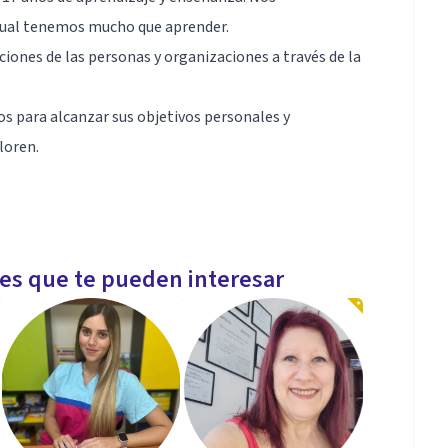
a cual tenemos mucho que aprender.
ones de las personas y organizaciones a través de la
os para alcanzar sus objetivos personales y
loren.
Neurolingüística e Hipnosis Ericksoniana y Clásica.
les que te pueden interesar
 (ICF) en Coaching
(IANLP) en todos los niveles de PNL