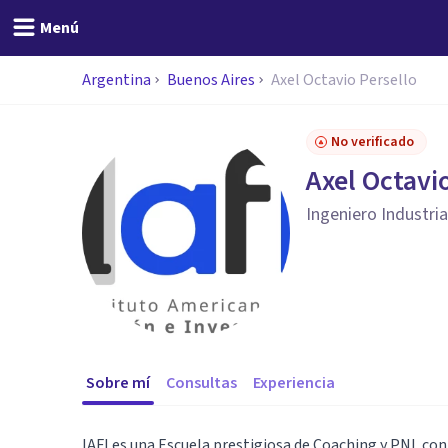
Menú
Argentina
Buenos Aires
Axel Octavio Persello
No verificado
Axel Octavi
Ingeniero Industria
Sobre mí
Consultas
Experiencia
IAFI es una Escuela prestigiosa de Coaching y PNL con