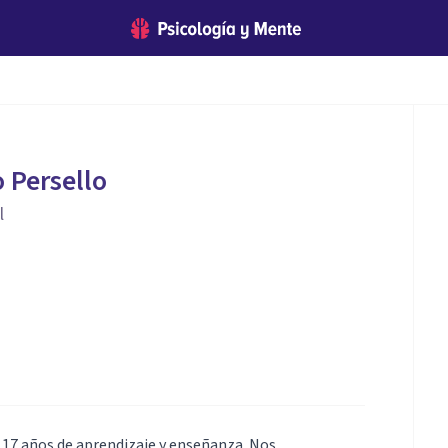
o Persello
l
 17 años de aprendizaje y enseñanza. Nos