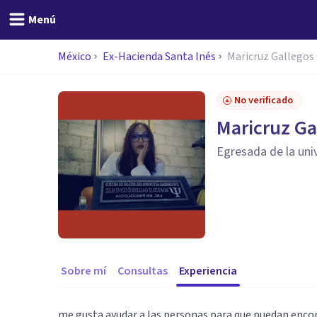
Menú
México
Ex-Hacienda Santa Inés
Maricruz Gallegos
No verificado
Maricruz Ga
Egresada de la uni
Sobre mí
Consultas
Experiencia
me gusta ayudar a las personas para que puedan encont