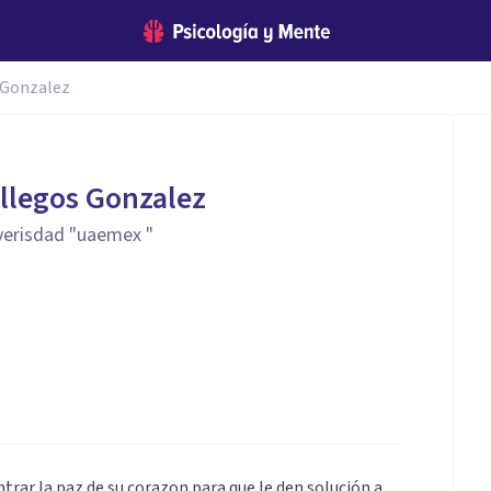
 Gonzalez
llegos Gonzalez
verisdad "uaemex "
rar la paz de su corazon para que le den solución a