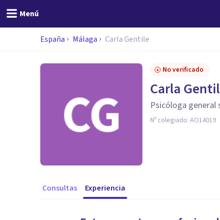
Menú
España
Málaga
Carla Gentile
No verificado
Carla Genti
Psicóloga general s
Nº colegiado:
AO14019
Consultas
Experiencia