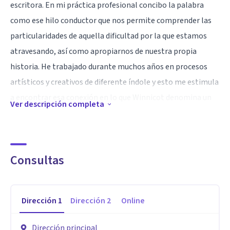
escritora. En mi práctica profesional concibo la palabra
como ese hilo conductor que nos permite comprender las
particularidades de aquella dificultad por la que estamos
atravesando, así como apropiarnos de nuestra propia
historia. He trabajado durante muchos años en procesos
artísticos y creativos de diferente índole y esto me estimula
a encontrar esa conexión en lo que Winnicot denomina un
Ver descripción completa
«vivir creador» en el espacio terapéutico.
Creo firmemente en nuestra capacidad para reelaborar los
Consultas
retos que la vida nos presenta y te propongo encontrar tu
propia respuesta, cambiar tu posición y emprender un
camino guiado por tu deseo más genuino. Estaré honrada
Dirección
1
Dirección
2
Online
de acompañar tu proceso. ¡Gracias por la confianza!
Dirección principal