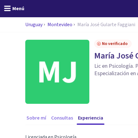
Menú
Uruguay
Montevideo
María José Gularte Faggiani
No verificado
María José 
Lic en Psicología.
Especialización en
Sobre mí
Consultas
Experiencia
Licenciada en Psicología