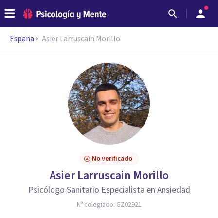
España
Asier Larruscain Morillo
No verificado
Asier Larruscain Morillo
Psicólogo Sanitario Especialista en Ansiedad
Nº colegiado:
GZ02921