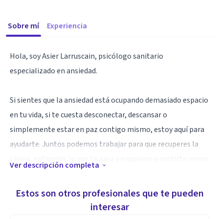
Sobre mí
Experiencia
Hola, soy Asier Larruscain, psicólogo sanitario
especializado en ansiedad.
Si sientes que la ansiedad está ocupando demasiado espacio
en tu vida, si te cuesta desconectar, descansar o
simplemente estar en paz contigo mismo, estoy aquí para
ayudarte. Juntos podemos trabajar para que recuperes la
calma, entiendas lo que te pasa y empieces a sentirte mejor
Ver descripción completa
contigo y con tu entorno.
Estos son otros profesionales que te pueden
La terapia online te permite cuidar de ti sin tener que
interesar
desplazarte, desde un lugar cómodo y seguro para ti, con