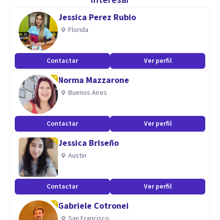
interesar
de decisiones, entre otros dilemas humanos.
Jessica Perez Rubio
Florida
Aptitudes
Existen instrucciones en la vida, pero no existen
Contactar
Ver perfil
instrucciones para la vida, por ello cada día puede venir
Norma Mazzarone
cargado de incertidumbres y también de posibilidades,
Buenos Aires
contácteme para acompañarte a descubrirlas y
gestionarlas.
Contactar
Ver perfil
Jessica Briseño
Austin
Contactar
Ver perfil
Gabriele Cotronei
San Francisco