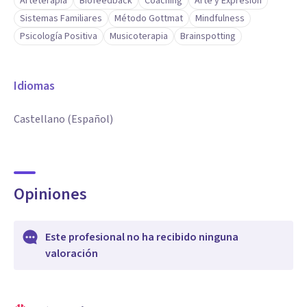
Arteterapia
Biofeedback
Coaching
Arte y Expresión
Sistemas Familiares
Método Gottmat
Mindfulness
Psicología Positiva
Musicoterapia
Brainspotting
Idiomas
Castellano (Español)
Opiniones
Este profesional no ha recibido ninguna
valoración