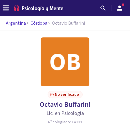
Argentina
Córdoba
Octavio Buffarini
No verificado
Octavio Buffarini
Lic. en Psicología
Nº colegiado:
14889