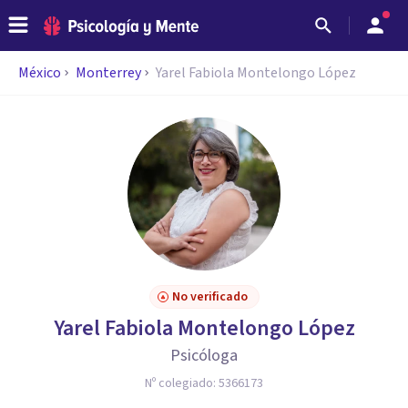
México
Monterrey
Yarel Fabiola Montelongo López
No verificado
Yarel Fabiola Montelongo López
Psicóloga
Nº colegiado:
5366173