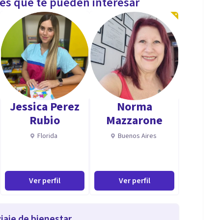
les que te pueden interesar
Jessica Perez
Norma
Rubio
Mazzarone
Florida
Buenos Aires
Ver perfil
Ver perfil
iaje de bienestar