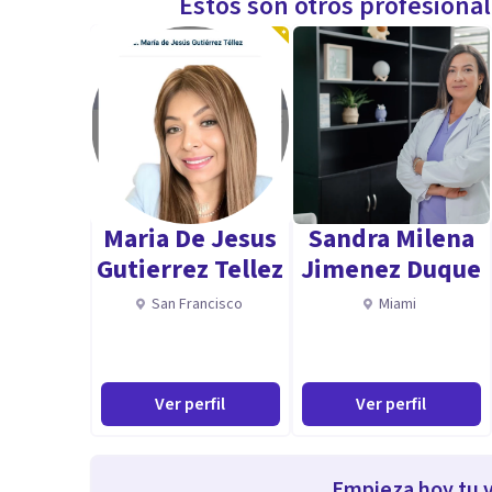
Estos son otros profesiona
Maria De Jesus
Sandra Milena
Gutierrez Tellez
Jimenez Duque
San Francisco
Miami
Ver perfil
Ver perfil
Empieza hoy tu v