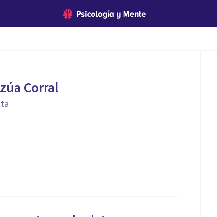
rzúa Corral
sta