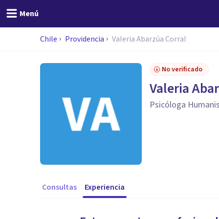
Menú
Chile
Providencia
Valeria Abarzúa Corral
No verificado
Valeria Aba
Psicóloga Humani
Consultas
Experiencia