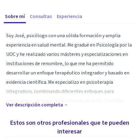
Sobre mí
Consultas
Experiencia
Soy José, psicólogo con una sólida formación y amplia
experiencia en salud mental. Me gradué en Psicología por la
UOC y he realizado varios másteres y especializaciones en
instituciones de renombre, lo que me ha permitido
desarrollar un enfoque terapéutico integrador y basado en
evidencia científica. Me especializo en psicoterapia
integradora, combinando diferentes enfoques para
adaptarme a las necesidades de cada paciente. También
Ver descripción completa
tengo un máster en psicoterapia breve, lo que me permite
realizar intervenciones focalizadas y eficaces, además de
Estos son otros profesionales que te pueden
haber cursado un máster en psicoterapia de tercera
interesar
generación, que me brinda herramientas avanzadas como