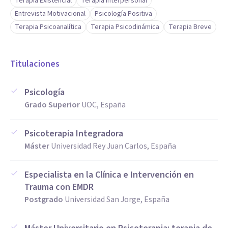
Terapia Existencial
Terapia Interpersonal
integrador me permite adaptar las terapias a las
Entrevista Motivacional
Psicología Positiva
Terapia Psicoanalítica
Terapia Psicodinámica
Terapia Breve
necesidades específicas de cada paciente, y mi experiencia
en psicoterapia de pareja me permite ayudar a mejorar la
comunicación y resolver conflictos. Además, mi
Titulaciones
conocimiento en áreas como trastornos alimentarios,
trastornos de personalidad y terapia sexual me otorgan una
Psicología
formación completa y un enfoque holístico.
Grado Superior
UOC, España
Psicoterapia Integradora
Máster
Universidad Rey Juan Carlos, España
Especialista en la Clínica e Intervención en
Trauma con EMDR
Postgrado
Universidad San Jorge, España