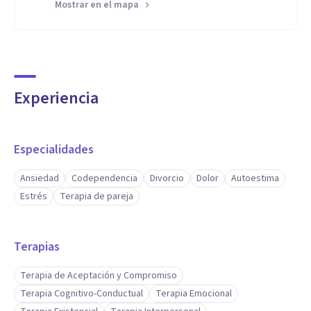
Mostrar en el mapa
Mi enfoque terapéutico es integrador, adaptándome a las
necesidades de cada paciente y ofreciendo tratamientos
personalizados. Además, tengo experiencia en psicoterapia
de pareja, donde ayudo a mejorar la comunicación, resolver
Experiencia
conflictos y restaurar la conexión emocional.
Mi compromiso es brindarte un acompañamiento integral
Especialidades
para que avances en tu bienestar emocional y personal, ya
Ansiedad
Codependencia
Divorcio
Dolor
Autoestima
sea de manera presencial o online.
Estrés
Terapia de pareja
Aptitudes
Me destaco por mi formación diversa en áreas como
Terapias
psicoterapia breve, integradora y de pareja, así como por mi
Terapia de Aceptación y Compromiso
especialización en trauma con EMDR, lo que me permite
Terapia Cognitivo-Conductual
Terapia Emocional
tratar casos complejos de manera eficaz. Mi enfoque