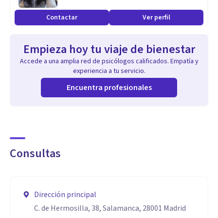
Lo que me hace especial como psicólogo es mi formación
Contactar
Ver perfil
académica completa y diversificada. Me gradué en
Psicología por la UOC y he realizado varios másteres y
Empieza hoy tu viaje de bienestar
especializaciones en psicoterapia breve, psicoterapia
Accede a una amplia red de psicólogos calificados. Empatía y
integradora, psicoterapia de pareja, y tratamiento de
experiencia a tu servicio.
trastornos alimentarios, de personalidad y sexuales. Esto
Encuentra profesionales
me permite abordar una amplia gama de problemas
emocionales y psicológicos.
Una de mis mayores pasiones es el trabajo con trauma, por
Consultas
lo que me especialicé en la técnica EMDR (Desensibilización
y Reprocesamiento por Movimiento Ocular), una
herramienta eficaz para ayudar a las personas a procesar y
Dirección principal
superar experiencias traumáticas.
C. de Hermosilla, 38, Salamanca, 28001 Madrid