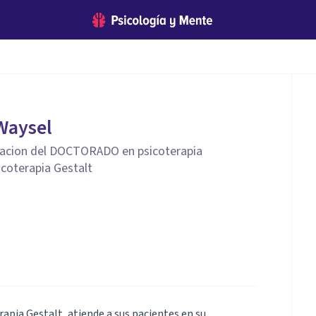
Waysel
ulacion del DOCTORADO en psicoterapia
icoterapia Gestalt
apia Gestalt, atiende a sus pacientes en su