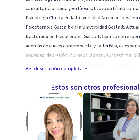
consultorio privado y en línea. Obtuvo su título como 
Psicología Clínica en la Universidad Anáhuac, posteri
Psicoterapia Gestalt en la Universidad Gestalt. Actua
Doctorado en Psicoterapia Gestalt. Cuenta con experi
además de que es conferencista y tallerista, es exper
ansiedad, depresión, burnout laboral, autoestima, bul
mantiene en constante actualización con la finalidad 
Ver descripción completa
una atención de integral y de calidad a sus pacientes.
Estos son otros profesiona
Especialidad
Especialista en Psicoterapia Gestalt
Aptitudes
Conferencista, tallerista, trabajo con empresas, trab
infantes y pareja