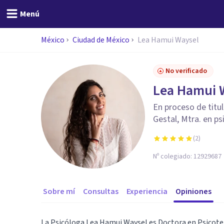
Menú
México
Ciudad de México
Lea Hamui Waysel
No verificado
Lea Hamui 
En proceso de tit
Gestal, Mtra. en ps
(
2
)
Nº colegiado:
12929687
Sobre mí
Consultas
Experiencia
Opiniones
La Psicóloga Lea Hamui Waysel es Doctora en Psicoter