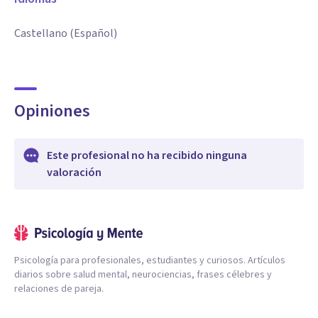
gestionar tus emociones y pensamientos sin sentir que te
Castellano (Español)
controlan. Aprendes a gestionar tus emociones y
pensamientos sin perderte en la reactividad o el caos
interno.
Opiniones
Tranquilizarte, logrando una sensación de estabilidad que
te permita tomar mejores decisiones y actuar con
Este profesional no ha recibido ninguna
confianza.
valoración
Mi enfoque combina ciencia y experiencia.
Psicología para profesionales, estudiantes y curiosos. Artículos
diarios sobre salud mental, neurociencias, frases célebres y
relaciones de pareja.