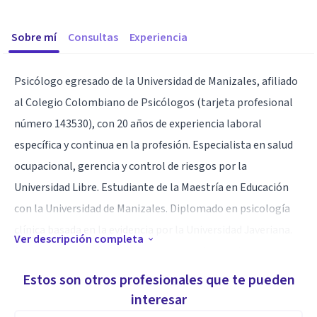
Sobre mí
Consultas
Experiencia
Psicólogo egresado de la Universidad de Manizales, afiliado
al Colegio Colombiano de Psicólogos (tarjeta profesional
número 143530), con 20 años de experiencia laboral
específica y continua en la profesión. Especialista en salud
ocupacional, gerencia y control de riesgos por la
Universidad Libre. Estudiante de la Maestría en Educación
con la Universidad de Manizales. Diplomado en psicología
clínica basada en la evidencia por la Universidad Javeriana.
Ver descripción completa
Diplomado en Terapias Complementarias por la
Universidad del Rosario. Diplomado en Hipnosis clínica y
Estos son otros profesionales que te pueden
relajación en psicoterapia por el Politécnico
interesar
Intercontinental. Trabajo desde perspectivas