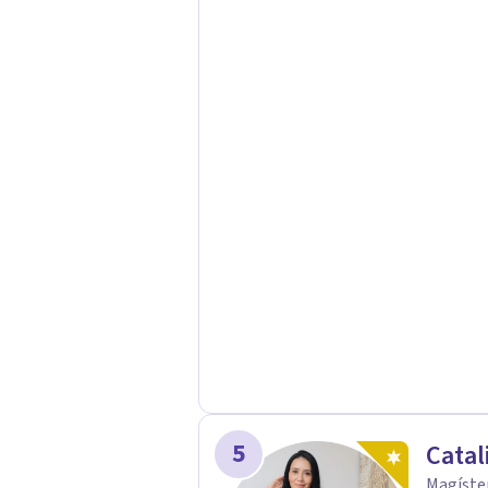
historia difícil; a veces, por la mis
por los silencios que se impusiero
para ayudar a integrar eso que pasó
Soltar el lazo con el trauma implic
quienes estuvieron, de quienes agre
5
Catal
Magíster