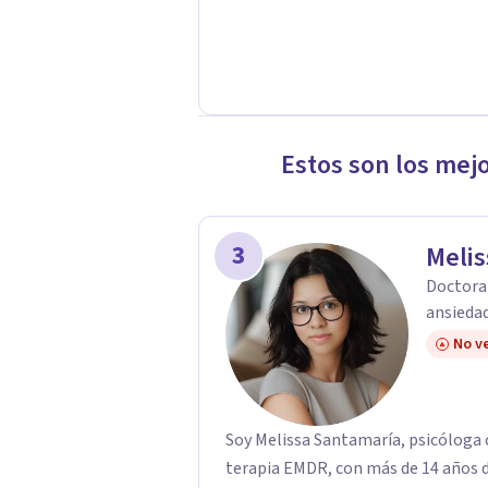
Estos son los mej
3
Melis
Doctora 
ansiedad
No ve
Soy Melissa Santamaría, psicóloga c
terapia EMDR, con más de 14 años d