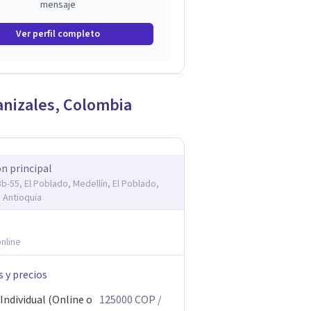
mensaje
Ver perfil completo
nizales
,
Colombia
ón principal
3b-55, El Poblado, Medellín, El Poblado,
, Antioquia
nline
s y precios
Individual (Online o
125000
COP
/