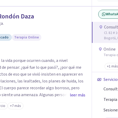
Whats
 Rondón Daza
a.
Consult
Cl. 82 # 
icado
Terapia Online
Bogotá, 
Online
Terapia o
a la vida porque ocurren cuando, a nivel
+1 más
d de pensar: ¿qué fue lo que pasó?, ¿por qué me
tos de eso que se vivió insisten en aparecer en
Servicio
laciones, las lealtades, los planes de huida, los
. El cuerpo parece recordar algo borroso, pero
Consulta
do siente una amenaza. Algunas personas
leer más
Terapia
ez en cuando, en la propia persona aparece la
rcio
+7 más
o que me pasó? De las violencias es difícil
Sesione
 veces porque se les quiere proteger de esa