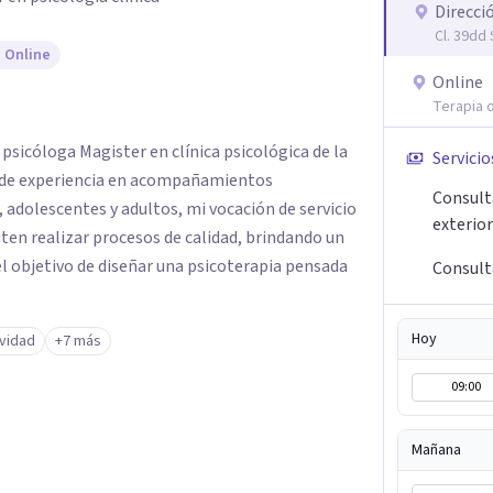
Direcci
Cl. 39dd 
 Online
Online
Terapia o
y psicóloga Magister en clínica psicológica de la
Servicio
s de experiencia en acompañamientos
Consult
, adolescentes y adultos, mi vocación de servicio
exterior
ten realizar procesos de calidad, brindando un
 objetivo de diseñar una psicoterapia pensada
Consult
Hoy
ividad
+7 más
09:00
Mañana