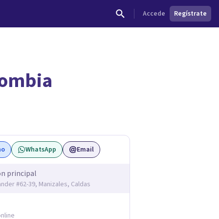
Accede
Regístrate
lombia
dades.
no
WhatsApp
Email
ón principal
ander #62-39, Manizales, Caldas
nline