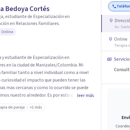
Teléfo
a Bedoya Cortés
a, estudiante de Especialización en
Direcci
ción en Relaciones Familiares.
Av. Sant
 Online
Online
Terapia o
a y estudiante de Especialización en
Servicio
res en la ciudad de Manizales/Colombia. Mi
Consult
 familiar tanto a nivel individual como a nivel
 curiosidad el impacto que pueden tener las
onas mas cercanas y como lo ocurrido se puede
imos nuestro alrededor. Es por esto que estoy
leer más
 entender a mayor profundidad la complejidad
apia de pareja
+1 más
Enví
 relacionas con tu alrededor, este es un espacio
Coordin