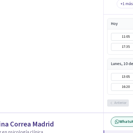
+
1
más
ma duda que se tiene sobre lo que pasó; y, a veces,
n para no hablar. Te propongo una psicoterapia
 y para ayudar a pensar todo lo que generó.
Hoy
a entender la dimensión de lo que ocurrió, de
dieron o de quienes no protegieron.
11:05
17:35
Lunes, 10 d
13:05
16:20
Anterior
Whats
ina Correa Madrid
 en psicología clínica