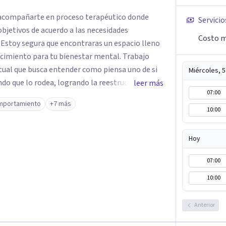
s acompañarte en proceso terapéutico donde
Servicio
bjetivos de acuerdo a las necesidades
Costo m
Estoy segura que encontraras un espacio lleno
iento para tu bienestar mental. Trabajo
tual que busca entender como piensa uno de si
Miércoles, 
do que lo rodea, logrando la reestructuración
leer más
07:00
s desadaptativos que pueden generar
mportamiento
+7 más
. Brindo atención para niños, adolescentes,
10:00
Hoy
07:00
10:00
Anterior