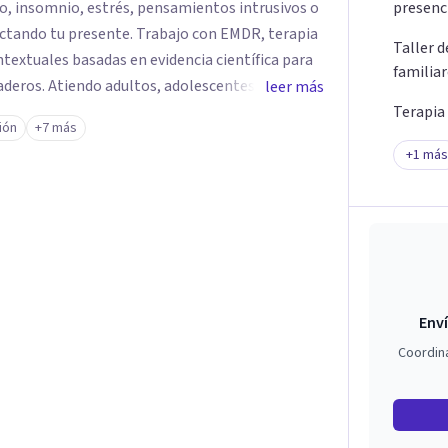
o, insomnio, estrés, pensamientos intrusivos o
presenc
ctando tu presente. Trabajo con EMDR, terapia
Taller 
textuales basadas en evidencia científica para
familia
eros. Atiendo adultos, adolescentes, parejas y
leer más
ellín y online, en un espacio seguro, cercano y
Terapia
ión
+7 más
+
1
más
Enví
Coordin