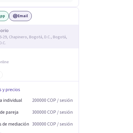
App
Email
orio
16-29, Chapinero, Bogotá, D.C., Bogotá,
D.C.
nline
s y precios
 individual
200000
COP
/ sesión
 de pareja
300000
COP
/ sesión
s de mediación
300000
COP
/ sesión