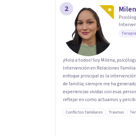
2
Milen
Psicólog
Interven
Terapia
¡Hola a todos! Soy Milena, psicólog
Intervención en Relaciones Familia
enfoque principal es la intervención
de familia; siempre me ha generado
experiencias vividas con esas pers
reflejar en como actuamos y percib
fortaleciendo mis habilidades para
Conflictos familiares
Traumas
Ter
de lo que vivimos en casa. Entonces, si alguna vez has relacionado algo ocurrido en
tu familia con la forma en la que te
para ti. Bienvenidos/as.