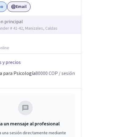
no
Email
ón principal
ander # 41-42, Manizales, Caldas
nline
s y precios
a para Psicología
80000
COP
/ sesión
a un mensaje al profesional
a una sesión directamente mediante