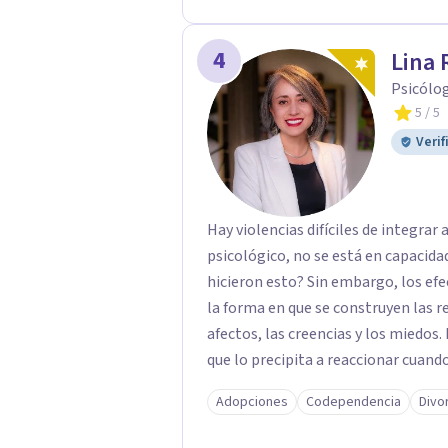
4
Lina
Psicólog
5
/ 5
Verif
Hay violencias difíciles de integrar 
psicológico, no se está en capacida
hicieron esto? Sin embargo, los efec
la forma en que se construyen las re
afectos, las creencias y los miedos
que lo precipita a reaccionar cuan
parecen notar que algo pasa y, de v
Adopciones
Codependencia
Divo
pregunta: ¿tendrá que ver esto con l
hablar con las personas cercanas: a