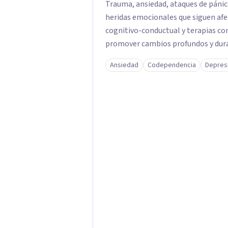
Trauma, ansiedad, ataques de pánic
heridas emocionales que siguen afe
cognitivo-conductual y terapias con
promover cambios profundos y durad
familias de forma presencial en Med
Ansiedad
Codependencia
Depres
profesional.