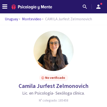
Uruguay
Montevideo
CAMILA Jurfest Zelmonovich
No verificado
Camila Jurfest Zelmonovich
Lic. en Psicología- Sexóloga clínica.
Nº colegiado:
185458