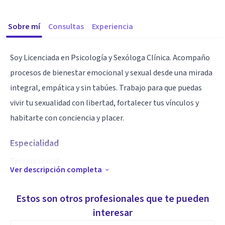
Sobre mí
Consultas
Experiencia
Soy Licenciada en Psicología y Sexóloga Clínica. Acompaño
procesos de bienestar emocional y sexual desde una mirada
integral, empática y sin tabúes. Trabajo para que puedas
vivir tu sexualidad con libertad, fortalecer tus vínculos y
habitarte con conciencia y placer.
Especialidad
Terapia sexual
Ver descripción completa
Terapia psicologica
Estos son otros profesionales que te pueden
Aptitudes
interesar
Creo en una terapia cercana, respetuosa y transformadora,