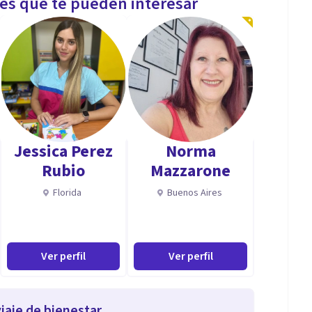
les que te pueden interesar
Jessica Perez
Norma
Rubio
Mazzarone
Florida
Buenos Aires
Ver perfil
Ver perfil
iaje de bienestar