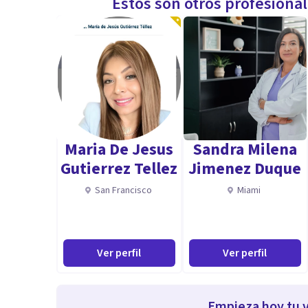
Estos son otros profesiona
Maria De Jesus
Sandra Milena
Gutierrez Tellez
Jimenez Duque
San Francisco
Miami
Ver perfil
Ver perfil
Empieza hoy tu v