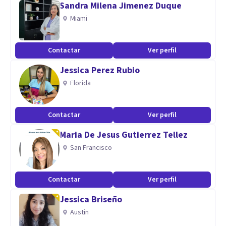
Sandra Milena Jimenez Duque
Miami
Contactar
Ver perfil
Jessica Perez Rubio
Florida
Contactar
Ver perfil
Maria De Jesus Gutierrez Tellez
San Francisco
Contactar
Ver perfil
Jessica Briseño
Austin