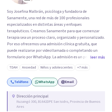
Soy Josefina Malbrán, psicóloga y fundadora de
Sanamente, una red de más de 100 profesionales
especializados en distintas áreas y enfoques
terapéuticos. Creamos Sanamente para que comenzar
terapia sea un proceso claro, organizado y personalizado.
Por eso ofrecemos una admisión clínica gratuita, que
puede realizarse por videollamada o completando un
formulario por WhatsApp. La admisión es un primer
leer más
espacio de orientación profesional donde escuchamos tu
TDAH
Ansiedad
Niños y adolescentes
+7 más
motivo de consulta y evaluamos qué terapeuta es el más
adecuado según tu edad, necesidad, disponibilidad horaria
Teléfono
WhatsApp
Email
y posibilidades económicas. No trabajamos con
asignaciones al azar: cada derivación es pensada con
criterio clínico, según la necesidad de cada paciente.
Dirección principal
Ituzaingó 300, B1642DPE San Isidro, Provincia de Buenos
Atendemos niños, adolescentes, adultos y adultos
Aires
mayores. Brindamos atención virtual a nivel mundial y