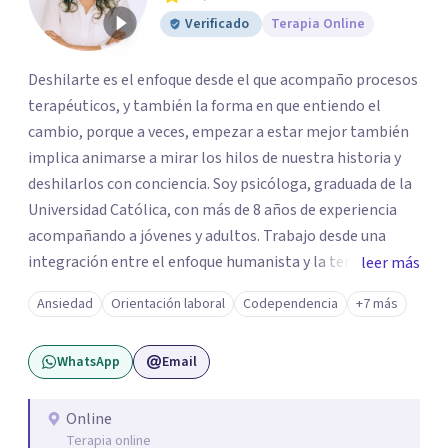
Verificado
Terapia Online
Deshilarte es el enfoque desde el que acompaño procesos
terapéuticos, y también la forma en que entiendo el
cambio, porque a veces, empezar a estar mejor también
implica animarse a mirar los hilos de nuestra historia y
deshilarlos con conciencia. Soy psicóloga, graduada de la
Universidad Católica, con más de 8 años de experiencia
acompañando a jóvenes y adultos. Trabajo desde una
integración entre el enfoque humanista y la terapia
leer más
cognitivo-conductual (TCC), combinando una escucha
Ansiedad
Orientación laboral
Codependencia
+7 más
profunda, empática y sin juicios, con herramientas con
herramientas psicológicas que ayudan a reconocer
WhatsApp
Email
patrones, resignificar experiencias y construir cambios
posibles. En el espacio terapéutico, el objetivo es que
puedas no solo sentirte escuchado/a, sino también
Online
Terapia online
comprender lo que te pasa, identificar patrones que