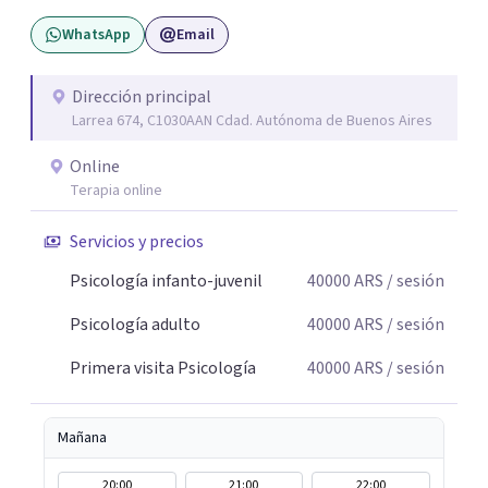
modos de malestar. La práctica analítica propone un
WhatsApp
Email
espacio de palabra donde cada sujeto pueda interrogar
aquello que le genera sufrimiento, apostando a la
construcción de una respuesta singular frente a su
Dirección principal
Larrea 674, C1030AAN Cdad. Autónoma de Buenos Aires
malestar.
Online
Terapia online
Servicios y precios
Psicología infanto-juvenil
40000
ARS
/ sesión
Psicología adulto
40000
ARS
/ sesión
Primera visita Psicología
40000
ARS
/ sesión
Mañana
20:00
21:00
22:00