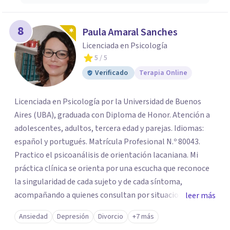
8
Paula Amaral Sanches
Licenciada en Psicología
5
/ 5
Verificado
Terapia Online
Licenciada en Psicología por la Universidad de Buenos
Aires (UBA), graduada con Diploma de Honor. Atención a
adolescentes, adultos, tercera edad y parejas. Idiomas:
español y portugués. Matrícula Profesional N.º 80043.
Practico el psicoanálisis de orientación lacaniana. Mi
práctica clínica se orienta por una escucha que reconoce
la singularidad de cada sujeto y de cada síntoma,
acompañando a quienes consultan por situaciones de
leer más
angustia, dificultades en los vínculos, inhibiciones,
Ansiedad
Depresión
Divorcio
+7 más
duelos, crisis vitales, padecimientos subjetivos y otros