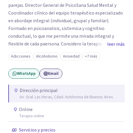
parejas. Director General de PsicoSana Salud Mental y
Coordinador clínico del equipo terapéutico especializado
en abordaje integral (individual, grupal y familiar).
Formado en psicoanalisis, sistemica y cognitivo
conductual, lo que me permite una mirada integral y
flexible de cada paersona. Considero la terapia como un
leer más
espacio de escucha, construcción y transformación,
Adicciones
Alcoholismo
Ansiedad
+7 más
adpatando el contexto de cada persona para ayudarla de
la mejor manera posible.
WhatsApp
Email
Dirección principal
Av. Gral. Las Heras, Cdad. Autónoma de Buenos Aires
Online
Terapia online
Servicios y precios