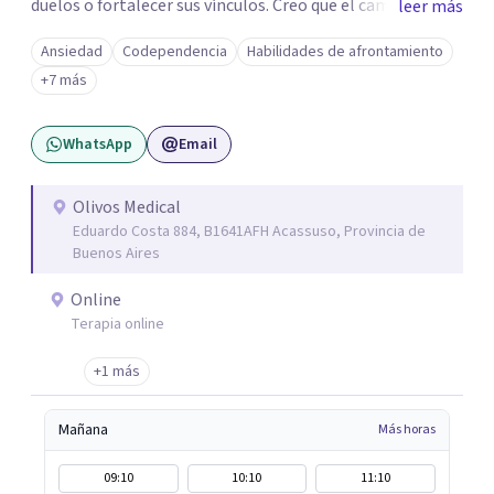
duelos o fortalecer sus vínculos. Creo que el camino hacia
leer más
una vida más auténtica comienza cuando nos animamos
Ansiedad
Codependencia
Habilidades de afrontamiento
a mirar hacia adentro y a reconocer las raíces de lo que
+7 más
sentimos.
WhatsApp
Email
Olivos Medical
Eduardo Costa 884, B1641AFH Acassuso, Provincia de
Buenos Aires
Online
Terapia online
+1 más
Mañana
Más horas
09:10
10:10
11:10