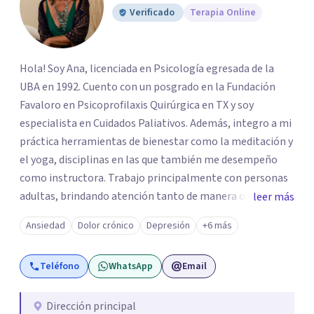
Verificado
Terapia Online
Hola! Soy Ana, licenciada en Psicología egresada de la
UBA en 1992. Cuento con un posgrado en la Fundación
Favaloro en Psicoprofilaxis Quirúrgica en TX y soy
especialista en Cuidados Paliativos. Además, integro a mi
práctica herramientas de bienestar como la meditación y
el yoga, disciplinas en las que también me desempeño
como instructora. Trabajo principalmente con personas
adultas, brindando atención tanto de manera online
leer más
como en el consultorio, adaptándome a las necesidades
Ansiedad
Dolor crónico
Depresión
+6 más
de cada paciente. Acompaño procesos vinculados a la
ansiedad, la depresión, el estrés, el duelo, el dolor crónico
Teléfono
WhatsApp
Email
y distintos momentos vitales que requieren contención,
escucha y orientación profesional.
Dirección principal