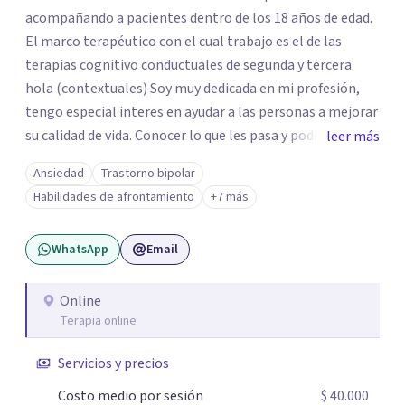
acompañando a pacientes dentro de los 18 años de edad.
El marco terapéutico con el cual trabajo es el de las
terapias cognitivo conductuales de segunda y tercera
hola (contextuales) Soy muy dedicada en mi profesión,
tengo especial interes en ayudar a las personas a mejorar
su calidad de vida. Conocer lo que les pasa y poder trabajar
leer más
en ello brindando las herramientas necesarias. Hay
Ansiedad
Trastorno bipolar
momentos en la vida por los cuales atravezamos por
Habilidades de afrontamiento
+7 más
estados de ansiedad, depresión o estrés, es alli donde no
encontramos o nos parece no tener recursos para
WhatsApp
Email
afrontarlos, pareciera que no hay salida. Dentro de esta
línea y para estos casos la terapia cognitiva conductual
es la que ha presentado mayores evidencias epíricas en la
Online
Terapia online
solución de estos cuadros con resultados muy buenos y
duraderos. Por tanto si hay salida y estoy aqui para
Servicios y precios
acompañarte. Si estás buscando un espacio de
acompañamiento profesional en español, escríbeme y
Costo medio por sesión
$ 40.000