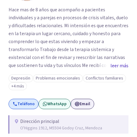
Hace mas de 8 años que acompaño a pacientes
individuales y a parejas en procesos de crisis vitales, duelo
y dificultades relacionales. Mi intensión es que encuentres
en la terapia un lugar cercano, cuidado y honesto para
comprender lo que estas viviendo y empezar a
transformarlo Trabajo desde la terapia sistemica y
existencial con el fin de revisar y reescribir las narrativas
que sostienen tu vida y tus vínculos Me recibí como lic en
leer más
psicología en 2016 (Universidad de Mendoza). Soy
Depresión
Problemas emocionales
Conflictos familiares
especialista en terapia de pareja (Escuela Sistemica
+4 más
Argentina), diplomada en psicoterapia integrativa
(Universidad de Mendoza) y cuento con formaciones en
Teléfono
WhatsApp
Email
duelo y terapia analítico-existencial Creo en la fuerza del
dialogo honesto, el cuidado mutuo y la posibilidad de
transformar relaciones (la primera relación es con
Dirección principal
O'Higgins 1912, M5504 Godoy Cruz, Mendoza
nosotros mismos). Como persona y terapeuta, encuentro