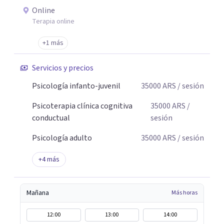
presencial en Capital Federal, Zona Sur, Zona Oeste y
Online
Zona Norte. Los honorarios se encuentran entre $28.000 y
Terapia online
$45.000 por sesión, buscando que el tratamiento sea
+1 más
accesible y sostenible en el tiempo. Nuestro objetivo es
acompañarte desde el primer contacto con
Servicios y precios
profesionalismo, empatía y cercanía.
Psicología infanto-juvenil
35000
ARS
/ sesión
Psicoterapia clínica cognitiva
35000
ARS
/
conductual
sesión
Psicología adulto
35000
ARS
/ sesión
+
4
más
Mañana
Más horas
12:00
13:00
14:00