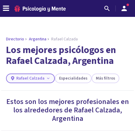
Directorio
Argentina
Rafael Calzada
ENCONTRAR MI TERAPEUTA
¿Necesitas ayuda para encontrar el
Los mejores psicólogos en
psicólogo adecuado?
Rafael Calzada, Argentina
Responde a unas breves preguntas y te ofreceremos
los profesionales que más se ajustan a tus
necesidades.
Rafael Calzada
Especialidades
Más filtros
Responder cuestionario
Estos son los mejores profesionales en
los alrededores de
Rafael Calzada
,
Argentina