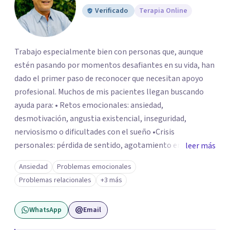
Verificado
Terapia Online
Trabajo especialmente bien con personas que, aunque
estén pasando por momentos desafiantes en su vida, han
dado el primer paso de reconocer que necesitan apoyo
profesional. Muchos de mis pacientes llegan buscando
ayuda para: • Retos emocionales: ansiedad,
desmotivación, angustia existencial, inseguridad,
nerviosismo o dificultades con el sueño •Crisis
personales: pérdida de sentido, agotamiento emocional
leer más
o dificultad para manejar transiciones vitales •Conflictos
Ansiedad
Problemas emocionales
relacionales: problemas de pareja, tensiones familiares,
Problemas relacionales
+3 más
desafíos laborales o dificultades en dinámicas sociales.
WhatsApp
Email