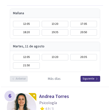
damos el primer paso juntos.
Mañana
12:05
13:20
17:05
18:20
19:35
20:50
Martes, 11 de agosto
12:05
13:20
20:35
21:50
Más días
Anterior
Siguiente
6
Andrea Torres
Psicología
4.9
/ 5