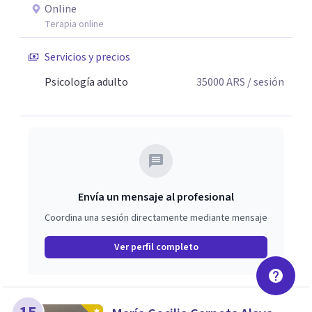
un profundo valor en ser escuchados sin juicio. Aprendí
Online
que las emociones no se "corrigen": se escuchan, se
Terapia online
abrazan y se ordenan. Por eso mi forma de trabajar
combina técnica, claridad y empatia. Si algo de lo que
Servicios y precios
leíste resonó con vos, sera un honor acompañarte en tu
Psicología adulto
35000
ARS
/ sesión
proceso de cambio.
Envía un mensaje al profesional
Coordina una sesión directamente mediante mensaje
Ver perfil completo