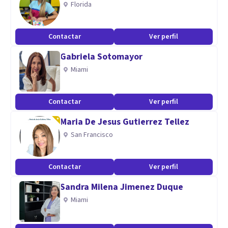
Florida
estimulacion cognitiva en niños, coach vocacional. Entre
otras necesidades.
Contactar
Ver perfil
Agenda hora sicologa.anmanfra
Gabriela Sotomayor
Espacio NativaMente
Miami
Aptitudes
Danzaterapeuta, consteladora familiar, reiki, registros
Contactar
Ver perfil
akashicos, arte terapia.
Maria De Jesus Gutierrez Tellez
Me gusta combinar mis conocimientos clínicos, científicos y
San Francisco
rigurosos con otras areas de desarrollo personal desde las
diversas artes, para dar un acompañamiento más integral a
Contactar
Ver perfil
cada persona según sus necesidades.
Sandra Milena Jimenez Duque
Agenda tu hora!
Miami