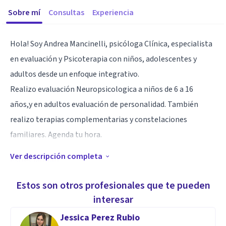
Sobre mí
Consultas
Experiencia
Hola! Soy Andrea Mancinelli, psicóloga Clínica, especialista
en evaluación y Psicoterapia con niños, adolescentes y
adultos desde un enfoque integrativo.
Realizo evaluación Neuropsicologica a niños de 6 a 16
años,y en adultos evaluación de personalidad. También
realizo terapias complementarias y constelaciones
familiares. Agenda tu hora.
Ver descripción completa
Especialidad
Ansiedad, depresión, Duelos, crisis familiares,
Estos son otros profesionales que te pueden
neurodivergencia en niños, T. de la conducta alimentaria,
interesar
personalidad, apoyo en estilos de apego y disciplina
Jessica Perez Rubio
positiva a padres y profesores, desregulacion emocional,