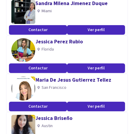
Sandra Milena Jimenez Duque
• Terapia individual, de pareja y familiar
Miami
Terapia 100% personalizada, con herramientas que
Contactar
Ver perfil
transforman tu día a día.
Jessica Perez Rubio
Primera consulta: espacio seguro para hablar y empezar a
Florida
sanar.
Contactar
Ver perfil
La salud mental también es autocuidado. Estoy aquí para
acompañarte.
Maria De Jesus Gutierrez Tellez
San Francisco
Aptitudes
Mis aptitudes
Contactar
Ver perfil
• Escucha empática y sin juicio
Jessica Briseño
• Intervención estratégica y personalizada
Austin
• Capacidad para crear un espacio seguro y de confianza