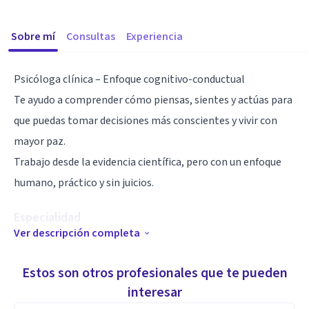
Sobre mí
Consultas
Experiencia
Psicóloga clínica – Enfoque cognitivo-conductual
Te ayudo a comprender cómo piensas, sientes y actúas para
que puedas tomar decisiones más conscientes y vivir con
mayor paz.
Trabajo desde la evidencia científica, pero con un enfoque
humano, práctico y sin juicios.
Especialidad
Ver descripción completa
¿Qué abordo?
• Ansiedad, estrés, insomnio
Estos son otros profesionales que te pueden
• Relaciones de pareja y vínculos afectivos
interesar
• Autoestima, trauma, límites y propósito de vida