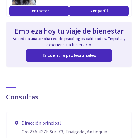
• Diseño de herramientas prácticas y tareas terapéuticas
Contactar
Ver perfil
aplicables al día a día
• Manejo de técnicas de reestructuración cognitiva,
Empieza hoy tu viaje de bienestar
regulación emocional, resolución de conflictos y trabajo
Accede a una amplia red de psicólogos calificados. Empatía y
con creencias nucleares
experiencia a tu servicio.
Encuentra profesionales
Consultas
Dirección principal
Cra 27A #37b Sur-73, Envigado, Antioquia