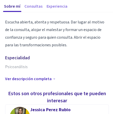
Sobre mí
Consultas
Experiencia
Escucha abierta, atenta y respetuosa. Dar lugar al motivo
de la consulta, alojar el malestar y formar un espacio de
confianza y seguro para quien consulta. Abrir el espacio
para las transformaciones posibles.
Especialidad
Psicoanálisis
Ver descripción completa
Aptitudes
En los tiempos que corren, en los que una imagen vale más
Estos son otros profesionales que te pueden
que mil palabras, el dispositivo analítico procura una
interesar
terapéutica a partir de envolver en palabras, de amortiguar
Jessica Perez Rubio
con el despliegue del discurso, el impacto que produce la