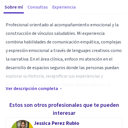
Sobre mí
Consultas
Experiencia
Profesional orientado al acompañamiento emocional y la
construcción de vínculos saludables. Mi experiencia
combina habilidades de comunicación empática, complejas
y expresión emocional a través de lenguajes creativos como
la narrativa. En el área clínica, enfoco mi atención en el
desarrollo de espacios seguros donde las personas puedan
explorar su historia, resignificar sus experiencias y
fortalecer su bienestar psicológico. Apasionado por la
Ver descripción completa
psicoeducación, el trabajo reflexivo y la conexión auténtica,
colaboro activamente en promover procesos terapéuticos
Estos son otros profesionales que te pueden
humanizados, respetuosos y transformadores.
interesar
Jessica Perez Rubio