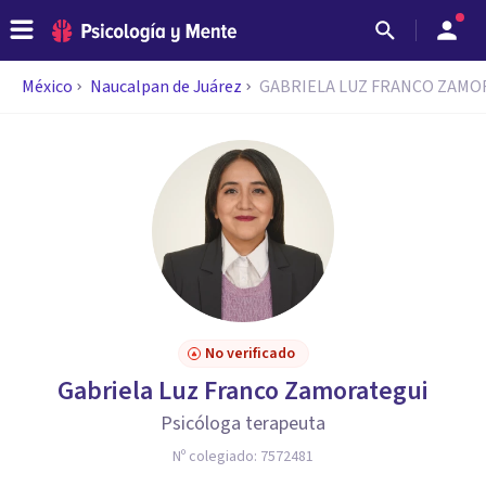
México
Naucalpan de Juárez
GABRIELA LUZ FRANCO ZAMO
No verificado
Gabriela Luz Franco Zamorategui
Psicóloga terapeuta
Nº colegiado:
7572481