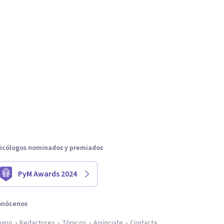
icólogos nominados y premiados
PyM Awards 2024
onócenos
uipo
Redactores
Tópicos
Anúnciate
Contacta