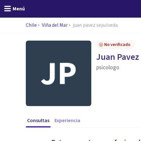
Menú
Chile
Viña del Mar
juan pavez sepulveda
No verificado
Juan Pavez
psicologo
Consultas
Experiencia