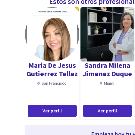
Estos son otros profesiona
Maria De Jesus
Sandra Milena
Gutierrez Tellez
Jimenez Duque
San Francisco
Miami
Ver perfil
Ver perfil
Empieza hoy tu v