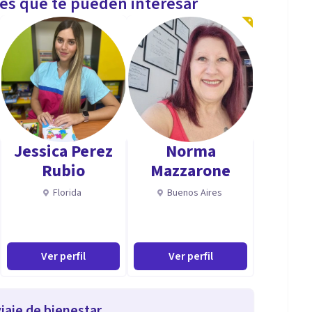
les que te pueden interesar
Jessica Perez
Norma
Rubio
Mazzarone
Florida
Buenos Aires
Ver perfil
Ver perfil
iaje de bienestar