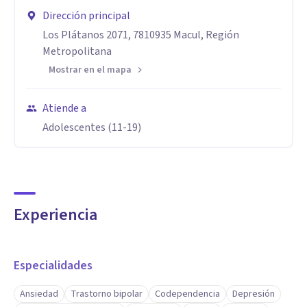
Dirección principal
Aptitudes
Los Plátanos 2071, 7810935 Macul, Región
Metropolitana
Terapia Psicológica Basada en la Niñéz Herida (Trauma
Mostrar en el mapa
Relacional Complejo) con enfoque integrativo y perspectiva
de género, utilizo herramientas de la narrativa, cognitivo
Atiende a
conductuales y del constructivismo evolutivo.
Adolescentes (11-19)
Experiencia
Especialidades
Ansiedad
Trastorno bipolar
Codependencia
Depresión