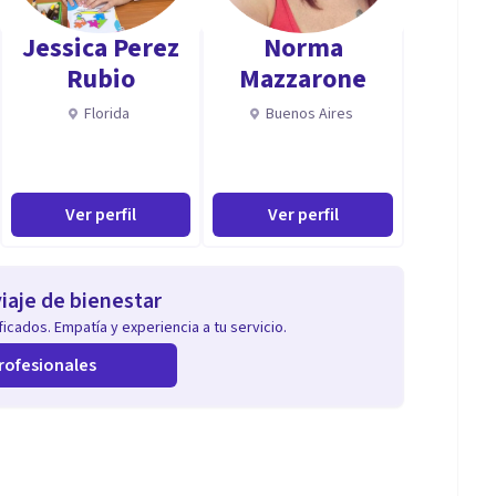
opaticas.
Jessica Perez
Norma
Rubio
Mazzarone
tico.
Florida
Buenos Aires
ntuición y tus maravillosos dones sensibles.
Ver perfil
Ver perfil
rapia integrativa, etc.
iaje de bienestar
icados. Empatía y experiencia a tu servicio.
cantidad de información que pueda albergar sobre
rofesionales
usuarios se sientan seguros y en casa.
 respeto máximo hacia ellos, no presionar etapas.