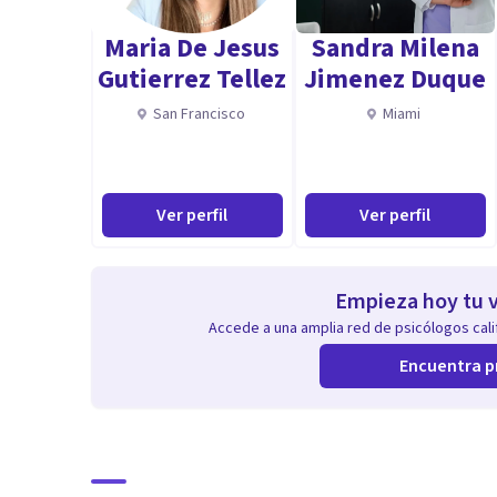
- Psicoeducacion acerca de dinámicas narcisistas/psic
Maria De Jesus
Sandra Milena
- Re-procesamiento de traumas en tu lugar seguro.
Gutierrez Tellez
Jimenez Duque
- Del estrés postraumático al crecimiento postraumá
San Francisco
Miami
- Creación de un vínculo seguro con nosotras mismas.
- Reconexion con las ganas de vivir, tu propósito, tu i
Ver perfil
Ver perfil
Desde una perspectiva de trauma, sistema nervioso, te
Aptitudes
Empieza hoy tu v
- Soy una persona altamente empatica.
Accede a una amplia red de psicólogos calif
- Mis pacientes a veces se quedan sorprendidos de la 
Encuentra p
ellos.
- Persona tranquila, segura e imperfecta para que los 
- Mucha paciencia, reconocimiento de sus procesos, y