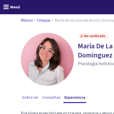
Menú
México
Chiapas
María de la Leyenda Acosta Domi
No verificado
María De La
Dominguez
Psicología holísti
Sobre mí
Consultas
Experiencia
Psicóloga especializada en trauma, violencia y abuso n