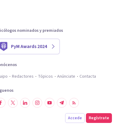
icólogos nominados y premiados
PyM Awards 2024
onócenos
uipo
Redactores
Tópicos
Anúnciate
Contacta
íguenos
Accede
Regístrate