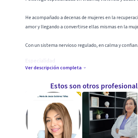
He acompañado a decenas de mujeres en la recuperaci
amor y llegando a convertirse ellas mismas en la muje
Con un sistema nervioso regulado, en calma y confianz
Especialidad
Ver descripción completa
6 años de experiencia con todo tipo de terapias, holíst
Estos son otros profesiona
Solo tengo 5 cupos becados para personas que hayan suf
abuso narcisista.
Mi terapia está centrada en:
- Nuevas estrategias de regulación emocional supera
- Conocimiento y regulación de tu sistema nervioso.