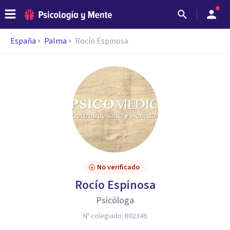
España
Palma
Rocío Espinosa
No verificado
Rocío Espinosa
Psicóloga
Nº colegiado:
B02346