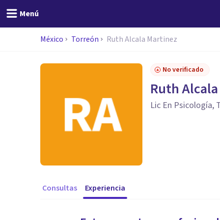
Menú
México
Torreón
Ruth Alcala Martinez
No verificado
Ruth Alcala
Lic En Psicología,
Consultas
Experiencia