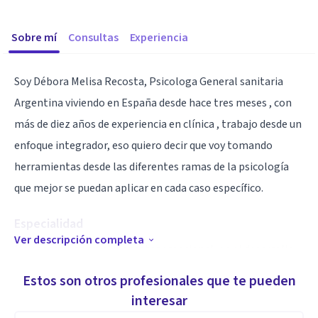
Sobre mí
Consultas
Experiencia
Soy Débora Melisa Recosta, Psicologa General sanitaria
Argentina viviendo en España desde hace tres meses , con
más de diez años de experiencia en clínica , trabajo desde un
enfoque integrador, eso quiero decir que voy tomando
herramientas desde las diferentes ramas de la psicología
que mejor se puedan aplicar en cada caso específico.
Especialidad
Ver descripción completa
Me especializó en el bienestar emocional, en el desarrollo
personal, en enfermedades crónicas, duelos, trastorno de
Estos son otros profesionales que te pueden
estrés postraumático, ansiedad , autoestima , infidelidad,
interesar
codependencia , celos .