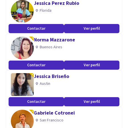
Jessica Perez Rubio
Florida
Aptitudes
Tengo realizado un postgrado en Psicología Transpersonal,
Contactar
Ver perfil
y sexualidad y diversidad de genero lo que considero me
Norma Mazzarone
vuelven una profesional altamente empática y con una
Buenos Aires
mirada amplia
Contactar
Ver perfil
Jessica Briseño
Austin
Contactar
Ver perfil
Gabriele Cotronei
San Francisco