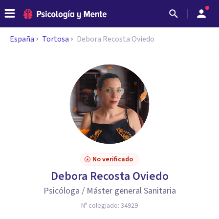
España
Tortosa
Debora Recosta Oviedo
No verificado
Debora Recosta Oviedo
Psicóloga / Máster general Sanitaria
Nº colegiado:
34929