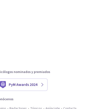
icólogos nominados y premiados
PyM Awards 2024
onócenos
uipo
Redactores
Tópicos
Anúnciate
Contacta