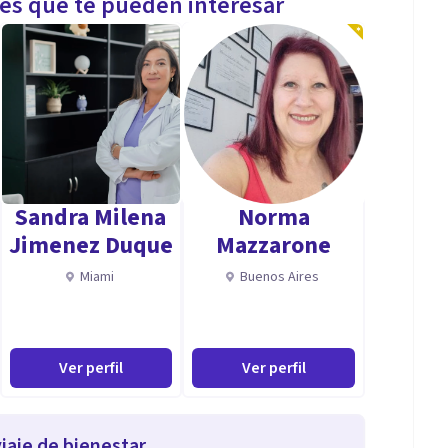
les que te pueden interesar
Sandra Milena
Norma
Jimenez Duque
Mazzarone
Miami
Buenos Aires
Ver perfil
Ver perfil
iaje de bienestar