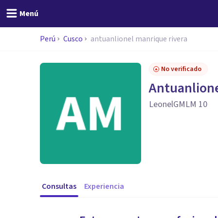
Menú
Perú
Cusco
antuanlionel manrique rivera
No verificado
Antuanlione
LeonelGMLM 10
Consultas
Experiencia