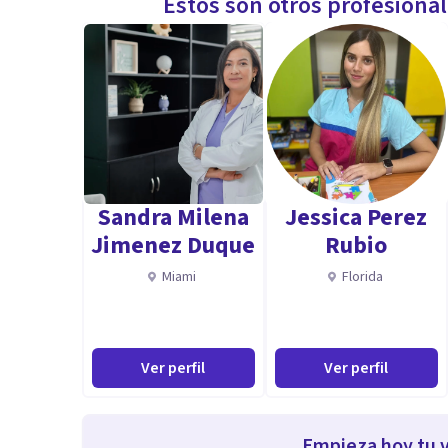
Estos son otros profesiona
Sandra Milena
Jessica Perez
Jimenez Duque
Rubio
Miami
Florida
Ver perfil
Ver perfil
Empieza hoy tu v