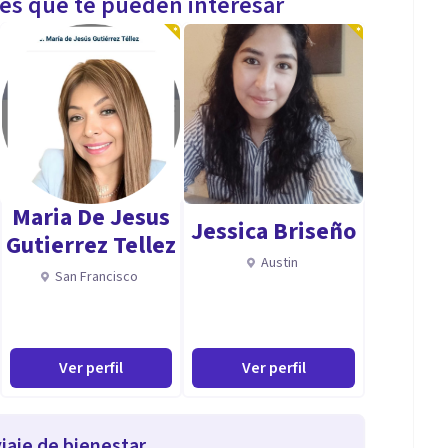
les que te pueden interesar
Maria De Jesus
Jessica Briseño
Gutierrez Tellez
Austin
San Francisco
Ver perfil
Ver perfil
iaje de bienestar