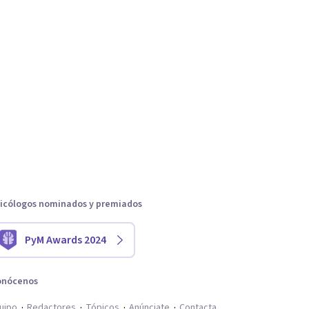
icólogos nominados y premiados
PyM Awards 2024
onócenos
uipo
Redactores
Tópicos
Anúnciate
Contacta