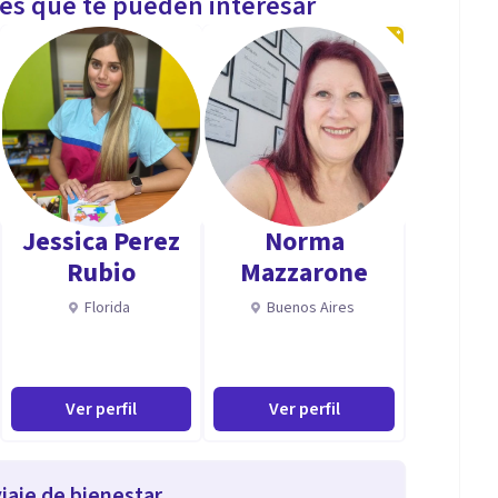
les que te pueden interesar
Jessica Perez
Norma
Rubio
Mazzarone
Florida
Buenos Aires
Ver perfil
Ver perfil
iaje de bienestar