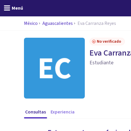
Menú
México
Aguascalientes
Eva Carranza Reyes
No verificado
Eva Carranz
Estudiante
Consultas
Experiencia