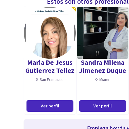
Estos son otros profesiona
Maria De Jesus
Sandra Milena
Gutierrez Tellez
Jimenez Duque
San Francisco
Miami
Ver perfil
Ver perfil
Empieza hoy tu v