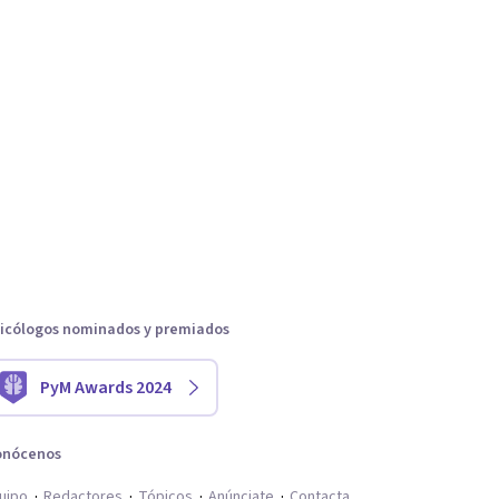
icólogos nominados y premiados
PyM Awards 2024
onócenos
uipo
Redactores
Tópicos
Anúnciate
Contacta