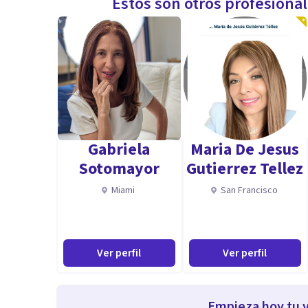
Estos son otros profesiona
Gabriela
Maria De Jesus
Sotomayor
Gutierrez Tellez
Miami
San Francisco
Ver perfil
Ver perfil
Empieza hoy tu v