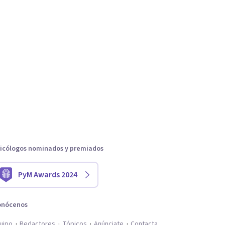
icólogos nominados y premiados
PyM Awards 2024
onócenos
uipo
Redactores
Tópicos
Anúnciate
Contacta