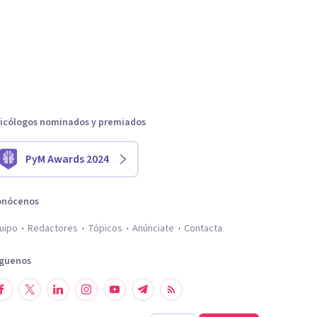
icólogos nominados y premiados
PyM Awards 2024
onócenos
uipo
Redactores
Tópicos
Anúnciate
Contacta
íguenos