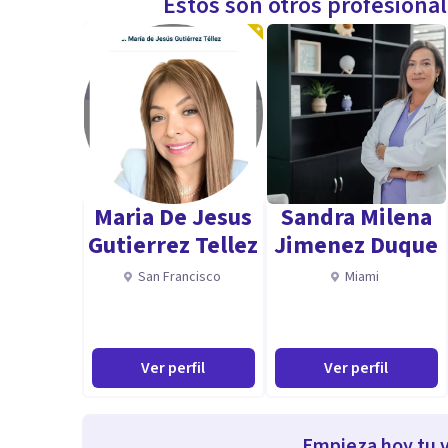
Estos son otros profesiona
Maria De Jesus
Sandra Milena
Gutierrez Tellez
Jimenez Duque
San Francisco
Miami
Ver perfil
Ver perfil
Empieza hoy tu v