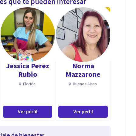
les que te pueden interesar
Jessica Perez
Norma
Rubio
Mazzarone
Florida
Buenos Aires
Ver perfil
Ver perfil
iaje de bienestar