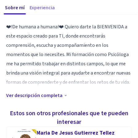
Sobre mí
Experiencia
❤️!De humana a humana!❤️ Quiero darte la BIENVENIDA a
este espacio creado para TI, donde encontrarás
comprensión, escucha y acompañamiento en los
momentos que lo necesites. Mi formación como Psicóloga
me ha permitido trabajar en distintos campos, lo que me
brinda una visión integral para ayudarte a encontrar nuevas
formas de comprenderte y de enfrentar los retos de tu vida.
Ver descripción completa
Mi experiencia me ha dado herramientas para atender a
cada persona desde su individualidad. Creo firmemente que
Estos son otros profesionales que te pueden
cada historia es única y merece ser escuchada con respeto,
interesar
empatía y profesionalismo. Mi compromiso es caminar
Maria De Jesus Gutierrez Tellez
contigo en tu proceso, ofreciéndote estrategias prácticas y