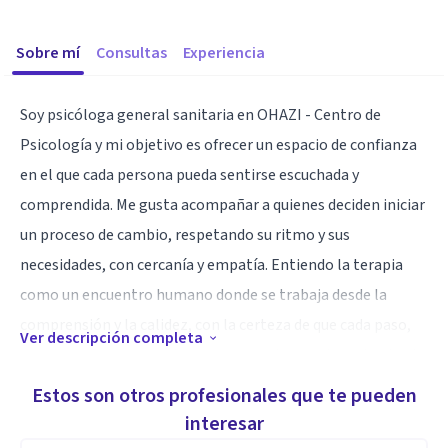
Sobre mí
Consultas
Experiencia
Soy psicóloga general sanitaria en OHAZI - Centro de
Psicología y mi objetivo es ofrecer un espacio de confianza
en el que cada persona pueda sentirse escuchada y
comprendida. Me gusta acompañar a quienes deciden iniciar
un proceso de cambio, respetando su ritmo y sus
necesidades, con cercanía y empatía. Entiendo la terapia
como un encuentro humano donde se trabaja desde la
comprensión y la calidez, con la certeza de que cada paso,
Ver descripción completa
por pequeño que sea, tiene un gran valor en el camino hacia
el bienestar. Mi manera de trabajar busca que las personas
Estos son otros profesionales que te pueden
se sientan cómodas para expresarse libremente, sabiendo
interesar
que no están solas en sus dificultades y que cuentan con un