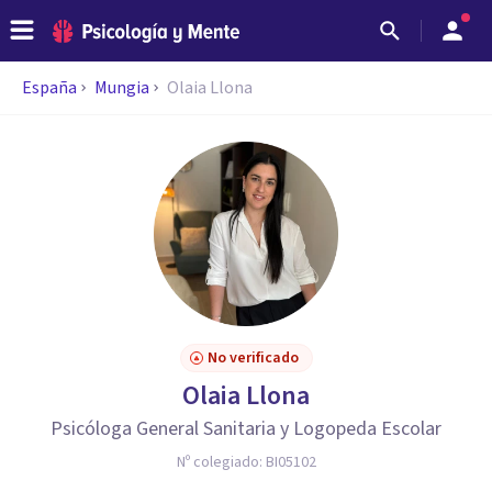
España
Mungia
Olaia Llona
No verificado
Olaia Llona
Psicóloga General Sanitaria y Logopeda Escolar
Nº colegiado:
BI05102