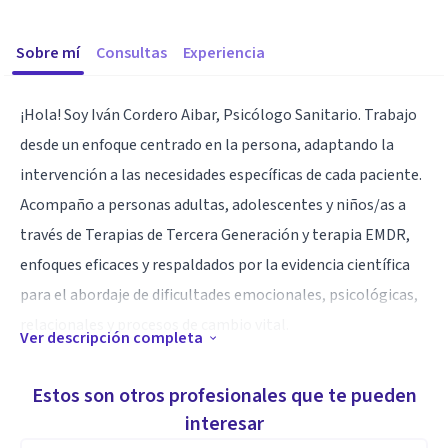
Sobre mí
Consultas
Experiencia
¡Hola! Soy Iván Cordero Aibar, Psicólogo Sanitario. Trabajo
desde un enfoque centrado en la persona, adaptando la
intervención a las necesidades específicas de cada paciente.
Acompaño a personas adultas, adolescentes y niños/as a
través de Terapias de Tercera Generación y terapia EMDR,
enfoques eficaces y respaldados por la evidencia científica
para el abordaje de dificultades emocionales, psicológicas,
relacionales y procesos de cambio vital.
Ver descripción completa
Concibo el espacio terapéutico como un entorno seguro, de
Estos son otros profesionales que te pueden
aceptación y respeto, donde podamos trabajar desde la
interesar
autenticidad y el compromiso con aquello que es