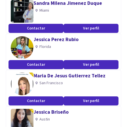
Sandra Milena Jimenez Duque
importante para ti, entendiendo la terapia como un
Miami
proceso colaborativo, cálido y activo, orientado hacia el
bienestar psicológico y una vida con mayor sentido
Contactar
Ver perfil
Jessica Perez Rubio
Florida
Contactar
Ver perfil
Maria De Jesus Gutierrez Tellez
San Francisco
Contactar
Ver perfil
Jessica Briseño
Austin