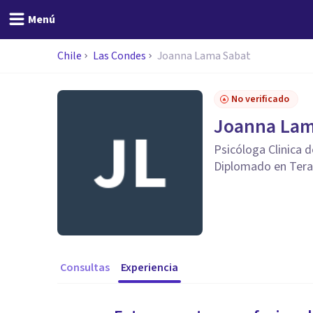
Menú
Chile
Las Condes
Joanna Lama Sabat
No verificado
Joanna Lam
Psicóloga Clinica d
Diplomado en Terap
Consultas
Experiencia