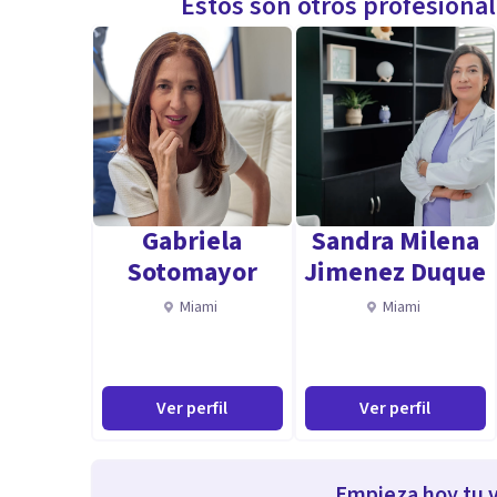
Estos son otros profesiona
Gabriela
Sandra Milena
Sotomayor
Jimenez Duque
Miami
Miami
Ver perfil
Ver perfil
Empieza hoy tu v