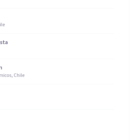
ile
ista
n
micos, Chile