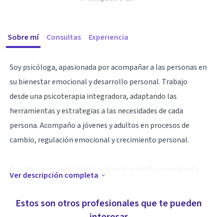
Sobre mí
Consultas
Experiencia
Soy psicóloga, apasionada por acompañar a las personas en
su bienestar emocional y desarrollo personal. Trabajo
desde una psicoterapia integradora, adaptando las
herramientas y estrategias a las necesidades de cada
persona. Acompaño a jóvenes y adultos en procesos de
cambio, regulación emocional y crecimiento personal.
Cuento con experiencia en acompañamiento emocional y
Ver descripción completa
reeducación, así como en trastornos del aprendizaje, de
conducta y afectivos, y en estimulación cognitiva con
Estos son otros profesionales que te pueden
personas mayores.