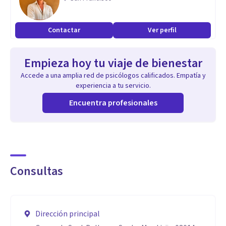
experiencia en apoyo emocional, reeducación y
estimulación cognitiva.
Contactar
Ver perfil
Acompaño a jóvenes y adultos en procesos de cambio,
regulación emocional y desarrollo personal, ofreciendo un
Empieza hoy tu viaje de bienestar
acompañamiento cercano, ético y respetuoso.
Accede a una amplia red de psicólogos calificados. Empatía y
experiencia a tu servicio.
Encuentra profesionales
Consultas
Dirección principal