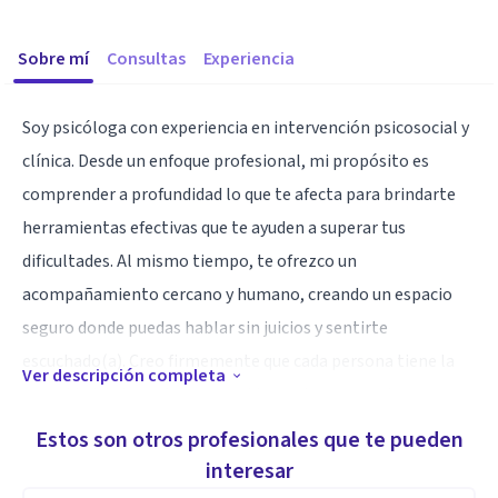
Sobre mí
Consultas
Experiencia
Soy psicóloga con experiencia en intervención psicosocial y
clínica. Desde un enfoque profesional, mi propósito es
comprender a profundidad lo que te afecta para brindarte
herramientas efectivas que te ayuden a superar tus
dificultades. Al mismo tiempo, te ofrezco un
acompañamiento cercano y humano, creando un espacio
seguro donde puedas hablar sin juicios y sentirte
escuchado(a). Creo firmemente que cada persona tiene la
Ver descripción completa
capacidad de transformar su vida, y mi compromiso es
acompañarte en ese proceso para que logres mayor
Estos son otros profesionales que te pueden
bienestar, equilibrio y confianza en ti mismo(a).
interesar