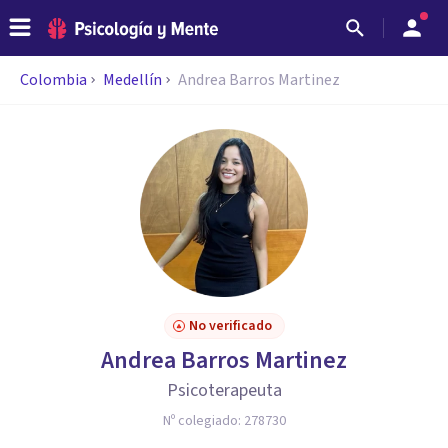
Colombia
Medellín
Andrea Barros Martinez
No verificado
Andrea Barros Martinez
Psicoterapeuta
Nº colegiado:
278730