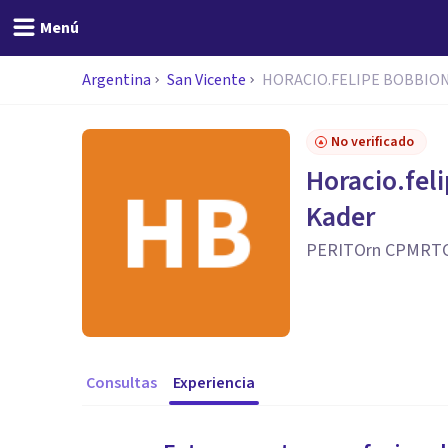
Menú
Argentina
San Vicente
HORACIO.FELIPE BOBBION
No verificado
Horacio.fel
Kader
PERITOrn CPMRTC
Consultas
Experiencia