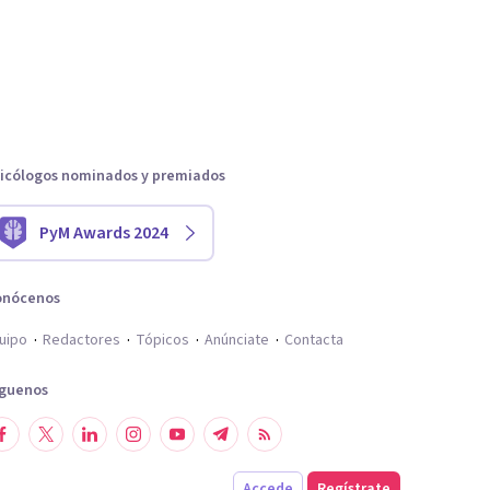
icólogos nominados y premiados
PyM Awards 2024
onócenos
uipo
Redactores
Tópicos
Anúnciate
Contacta
íguenos
Accede
Regístrate