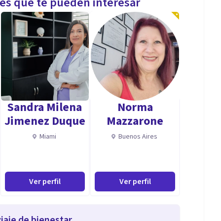
les que te pueden interesar
Sandra Milena
Norma
Jimenez Duque
Mazzarone
Miami
Buenos Aires
Ver perfil
Ver perfil
iaje de bienestar