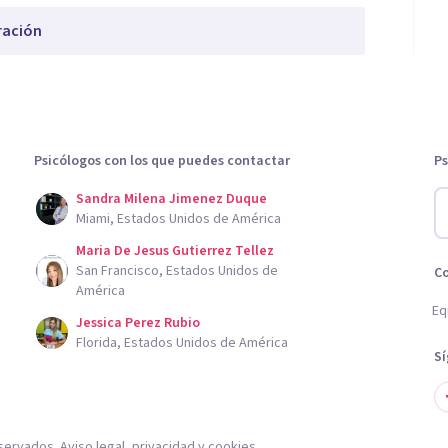
ración
Psicólogos con los que puedes contactar
Ps
Sandra Milena Jimenez Duque
Miami, Estados Unidos de América
Maria De Jesus Gutierrez Tellez
San Francisco, Estados Unidos de
C
América
Eq
Jessica Perez Rubio
Florida, Estados Unidos de América
S
servados.
Aviso legal
,
privacidad
y
cookies
.