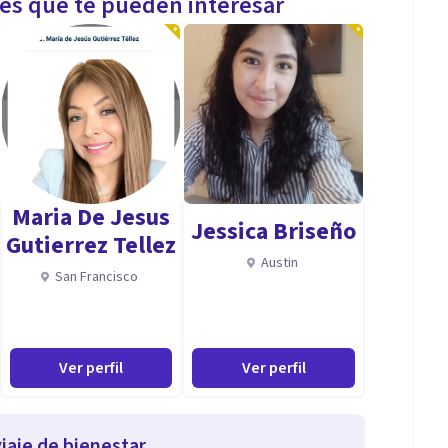
les que te pueden interesar
Maria De Jesus
Jessica Briseño
Gutierrez Tellez
Austin
San Francisco
Ver perfil
Ver perfil
iaje de bienestar