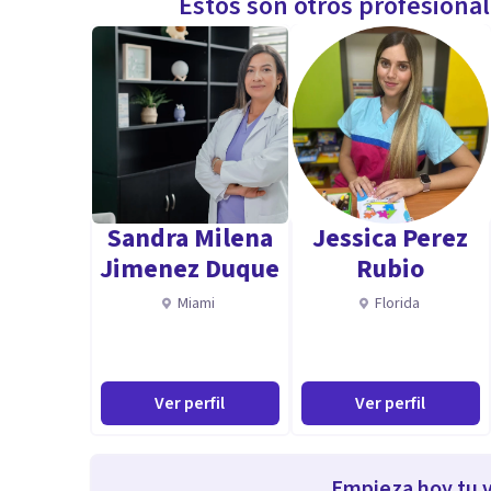
Estos son otros profesiona
Sandra Milena
Jessica Perez
Jimenez Duque
Rubio
Miami
Florida
Ver perfil
Ver perfil
Empieza hoy tu v