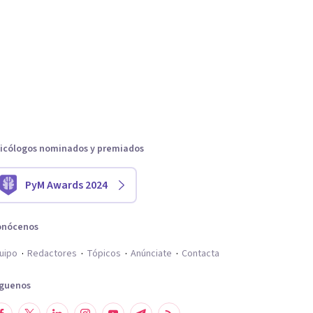
icólogos nominados y premiados
PyM Awards 2024
onócenos
uipo
Redactores
Tópicos
Anúnciate
Contacta
íguenos