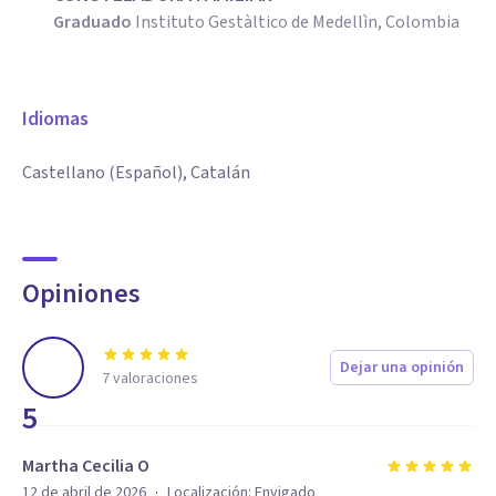
Graduado
Instituto Gestàltico de Medellìn, Colombia
Idiomas
Castellano (Español), Catalán
Opiniones
Dejar una opinión
7
valoraciones
5
Martha Cecilia O
·
12 de abril de 2026
Localización:
Envigado