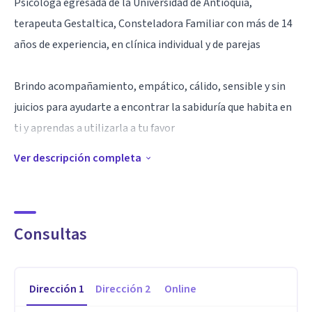
Psicóloga egresada de la Universidad de Antioquia,
terapeuta Gestaltica, Consteladora Familiar con más de 14
años de experiencia, en clínica individual y de parejas
Brindo acompañamiento, empático, cálido, sensible y sin
juicios para ayudarte a encontrar la sabiduría que habita en
ti y aprendas a utilizarla a tu favor
Ver descripción completa
Con novedosas técnicas podrás resolver dificultades
relacionadas con la pareja, dependencia o co dependencia
emocional, depresión, ansiedad, autoestima, estrés, duelo
Consultas
por muerte o pérdidas afectivas, falta de sentido y
propósito en la vida y re significación de experiencias
dolorosas
Dirección
1
Dirección
2
Online