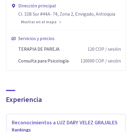
Consciente de que nuestra realidad ha cambiado ofrezco
Dirección principal
además de atención presencial consulta online
Cl. 32B Sur #44A- 74, Zona 2, Envigado, Antioquia
Mostrar en el mapa
Servicios y precios
TERAPIA DE PAREJA
120
COP
/ sesión
Consulta para Psicología
120000
COP
/ sesión
Experiencia
Reconocimientos a
LUZ DARY VELEZ GRAJALES
Rankings