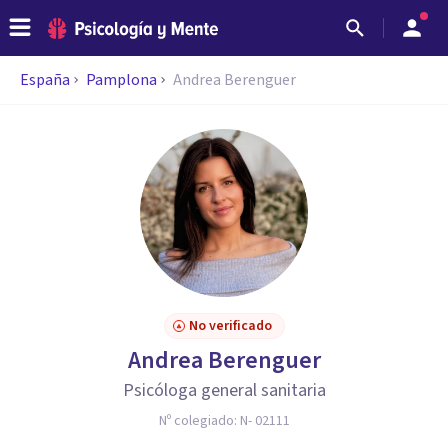
España
Pamplona
Andrea Berenguer
No verificado
Andrea Berenguer
Psicóloga general sanitaria
Nº colegiado:
N- 02111