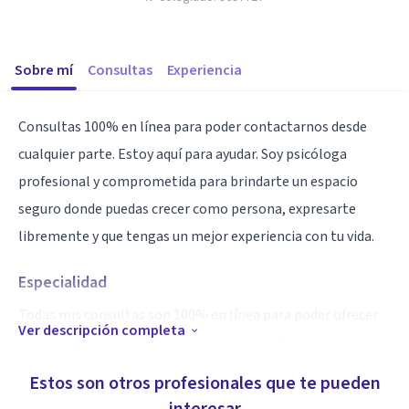
Sobre mí
Consultas
Experiencia
Consultas 100% en línea para poder contactarnos desde
cualquier parte. Estoy aquí para ayudar. Soy psicóloga
profesional y comprometida para brindarte un espacio
seguro donde puedas crecer como persona, expresarte
libremente y que tengas un mejor experiencia con tu vida.
Especialidad
Todas mis consultas son 100% en línea para poder ofrecer
Ver descripción completa
atención las 24 hrs desde cualquier parte. Me especializo en
terapia breve confrontando de manera directa y
Estos son otros profesionales que te pueden
confortable el principal problema que te está afectando.