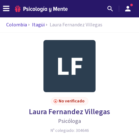
Colombia
Itagüi
Laura Fernandez Villegas
No verificado
Laura Fernandez Villegas
Psicóloga
Nº colegiado:
304646