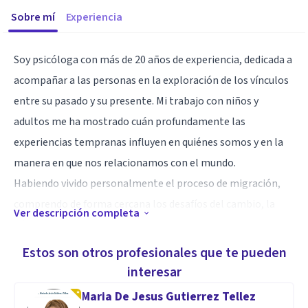
Sobre mí
Experiencia
Soy psicóloga con más de 20 años de experiencia, dedicada a
acompañar a las personas en la exploración de los vínculos
entre su pasado y su presente. Mi trabajo con niños y
adultos me ha mostrado cuán profundamente las
experiencias tempranas influyen en quiénes somos y en la
manera en que nos relacionamos con el mundo.
Habiendo vivido personalmente el proceso de migración,
comprendo de forma cercana los desafíos del cambio, la
Ver descripción completa
pérdida y la adaptación. Estas vivencias han ampliado mi
mirada y han profundizado mi empatía como terapeuta.
Estos son otros profesionales que te pueden
Mi propósito es ofrecer un espacio compasivo y de apoyo
interesar
donde puedas sentirte escuchado, comprendido y
Maria De Jesus Gutierrez Tellez
acompañado genuinamente en tu camino.